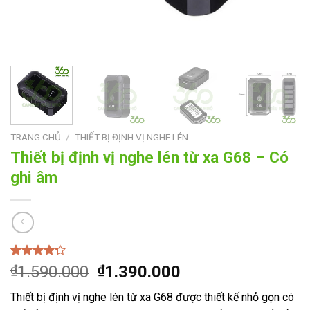
TRANG CHỦ
/
THIẾT BỊ ĐỊNH VỊ NGHE LÉN
Thiết bị định vị nghe lén từ xa G68 – Có
ghi âm
4.00
1
trên
Giá
Giá
₫
1.590.000
₫
1.390.000
5 dựa
gốc
hiện
trên
đánh
Thiết bị định vị nghe lén từ xa G68 được thiết kế nhỏ gọn có
giá
là:
tại