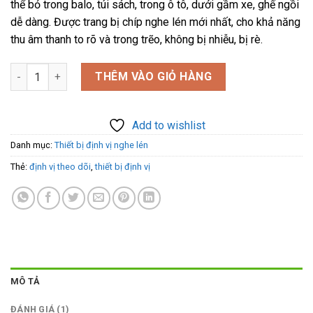
thể bỏ trong balo, túi sách, trong ô tô, dưới gầm xe, ghế ngồi
₫1.590.000.
là:
dễ dàng. Được trang bị chíp nghe lén mới nhất, cho khả năng
₫1.390.000.
thu âm thanh to rõ và trong trẽo, không bị nhiễu, bị rè.
Thiết bị định vị nghe lén từ xa G68 - Có ghi âm số lượng
THÊM VÀO GIỎ HÀNG
Add to wishlist
Danh mục:
Thiết bị định vị nghe lén
Thẻ:
định vị theo dõi
,
thiết bị định vị
MÔ TẢ
ĐÁNH GIÁ (1)