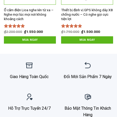
Ổ cắm điện Lioa nghe Ién từ xa –
Thiết bị định vị GPS không dây X8
Nghe mọi lúc mọi nơi không
chống nước – Có nghe gọi cực
khoảng cách
tiện lợi
Giá
Giá
Giá
Giá
₫
2.200.000
₫
1.550.000
₫
1.790.000
₫
1.500.000
Được xếp
Được xếp
gốc
hiện
gốc
hiện
hạng
5.00
5
hạng
5.00
5
là:
tại
là:
tại
MUA NGAY
MUA NGAY
00.
sao
sao
₫2.200.000.
là:
₫1.790.000.
là:
₫1.550.000.
₫1.500.00
Giao Hàng Toàn Quốc
Đổi Mới Sản Phẩm 7 Ngày
Hỗ Trợ Trực Tuyến 24/7
Bảo Mật Thông Tin Khách
Hàng