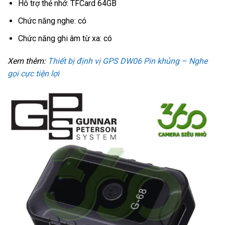
Hỗ trợ thẻ nhớ: TFCard 64GB
Chức năng nghe: có
Chức năng ghi âm từ xa: có
Xem thêm:
Thiết bị định vị GPS DW06 Pin khủng – Nghe
gọi cực tiện lợi