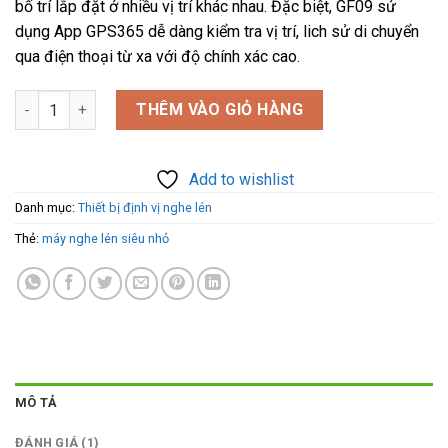
bố trí lắp đặt ở nhiều vị trí khác nhau. Đặc biệt, GF09 sử
₫1.300.000.
là:
dụng App GPS365 dễ dàng kiểm tra vị trí, lich sử di chuyển
₫850.000.
qua điện thoại từ xa với độ chính xác cao.
Máy nghe lén siêu nhỏ từ xa GF09 - Định vị GPS chính xác số l
THÊM VÀO GIỎ HÀNG
Add to wishlist
Danh mục:
Thiết bị định vị nghe lén
Thẻ:
máy nghe lén siêu nhỏ
MÔ TẢ
ĐÁNH GIÁ (1)