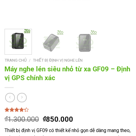
TRANG CHỦ
/
THIẾT BỊ ĐỊNH VỊ NGHE LÉN
Máy nghe lén siêu nhỏ từ xa GF09 – Định
vị GPS chính xác
4.00
1
trên
Giá
Giá
₫
1.300.000
₫
850.000
5 dựa
gốc
hiện
trên
đánh
Thiết bị định vị GF09 có thiết kế nhỏ gọn dễ dàng mang theo,
giá
là:
tại