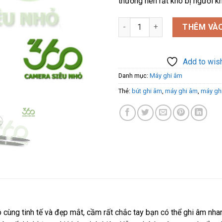
thường nên rất khó bị người kh
Bút ghi âm chuyên nghiệp A11
THÊM VÀO
Add to wish
Danh mục:
Máy ghi âm
Thẻ:
bút ghi âm
,
máy ghi âm
,
máy gh
 cùng tinh tế và đẹp mắt, cầm rất chắc tay bạn có thể ghi âm nha