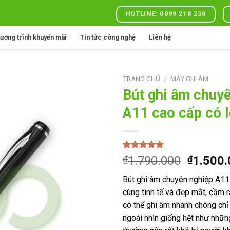
HOTLINE: 0899 218 238
ương trình khuyến mãi
Tin tức công nghệ
Liên hệ
TRANG CHỦ
/
MÁY GHI ÂM
Bút ghi âm chuy
A11 cao cấp có 
Add to
wishlist
5.00
1
trên 5
Giá
₫
1.790.000
₫
1.500
dựa trên
gốc
đánh giá
Bút ghi âm chuyên nghiệp A11 
là:
cùng tinh tế và đẹp mắt, cầm r
₫1.790.
có thể ghi âm nhanh chóng chỉ
ngoài nhìn giống hệt như nhữn