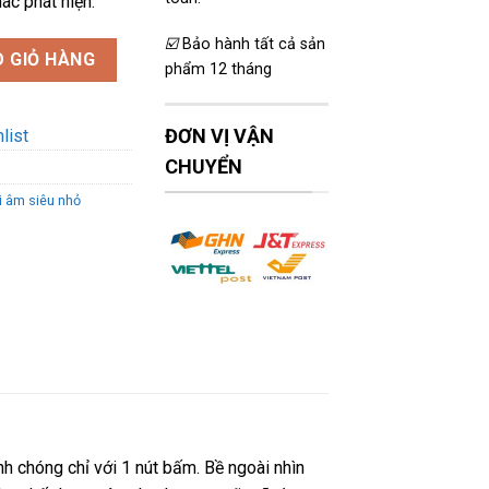
ác phát hiện.
☑️
Bảo hành tất cả sản
 cao cấp có lọc âm số lượng
 GIỎ HÀNG
phẩm 12 tháng
ĐƠN VỊ VẬN
list
CHUYỂN
i âm siêu nhỏ
nh chóng chỉ với 1 nút bấm. Bề ngoài nhìn