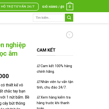
HỖ TRỢ TƯ VẤN 24/7
0
GIỎ HÀNG /
₫
0
Tìm
kiếm:
ên nghiệp
CAM KẾT
lọc âm
☑️
Cam kết 100% hàng
chính hãng.
Giá
.000
hiện
☑️
Nhân viên tư vấn tận
có thiết kế vô
tại
tình, chu đáo 24/7.
ất chắc tay bạn
000.
là:
 với 1 nút bấm. Bề
☑️
Xem hàng kiểm tra
₫1.500.000.
g cây bút thông
hàng trước khi thanh
toán.