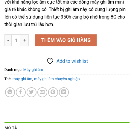
với khả năng lọc âm cực tốt mà các dòng máy ghi âm mini
₫1.990.000.
là:
giá rẻ khác không có. Thiết bị ghi âm này có dung lượng pin
₫1.400.000.
lớn có thể sử dụng liên tục 350h cùng bộ nhớ trong 8G cho
thời gian lưu trữ lâu hơn.
Máy ghi âm chuyên nghiệp V5 8GB - Ghi âm liên tục 350 giờ số
THÊM VÀO GIỎ HÀNG
Add to wishlist
Danh mục:
Máy ghi âm
Thẻ:
máy ghi âm
,
máy ghi âm chuyên nghiệp
MÔ TẢ