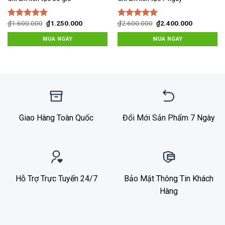
Giá
Giá
Giá
Giá
₫
1.600.000
₫
1.250.000
₫
2.600.000
₫
2.400.000
Được xếp
Được xếp
gốc
hiện
gốc
hiện
hạng
5.00
5
hạng
5.00
5
là:
tại
là:
tại
MUA NGAY
MUA NGAY
sao
sao
₫1.600.000.
là:
₫2.600.000.
là:
00.
₫1.250.000.
₫2.400.00
Giao Hàng Toàn Quốc
Đổi Mới Sản Phẩm 7 Ngày
Hỗ Trợ Trực Tuyến 24/7
Bảo Mật Thông Tin Khách
Hàng