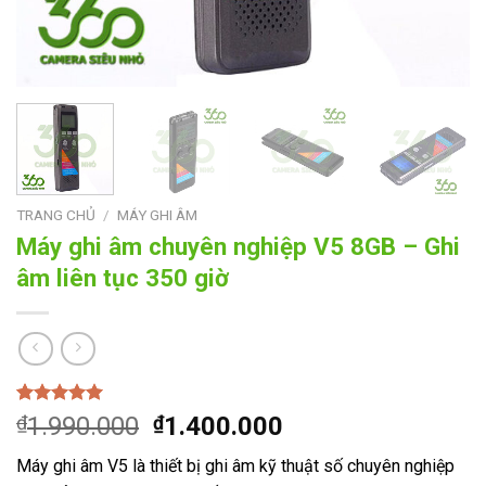
TRANG CHỦ
/
MÁY GHI ÂM
Máy ghi âm chuyên nghiệp V5 8GB – Ghi
âm liên tục 350 giờ
5.00
1
trên 5
Giá
Giá
₫
1.990.000
₫
1.400.000
dựa trên
gốc
hiện
đánh giá
Máy ghi âm V5 là thiết bị ghi âm kỹ thuật số chuyên nghiệp
là:
tại