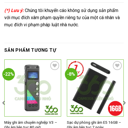
(*) Lưu ý:
Chúng tôi khuyến cáo không sử dụng sản phẩm
với mục đích xâm phạm quyền riêng tư của một cá nhân và
mục đích vi phạm pháp luật nhà nước.
SẢN PHẨM TƯƠNG TỰ
-22%
-8%
Add to
Add to
wishlist
wishlist
Máy ghi âm chuyên nghiệp V3 –
Sạc dự phòng ghi âm E5 16GB –
Ghi âm liên tục 80 giờ
Ghi âm liên tục 7 ngày