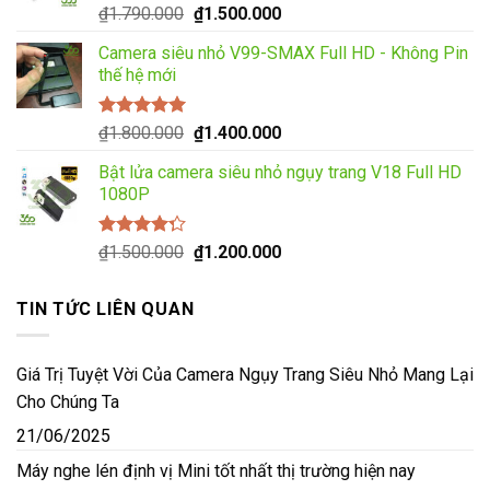
₫1.450.000.
Được xếp
Giá
Giá
₫
1.790.000
₫
1.500.000
hạng
5.00
5
gốc
hiện
sao
Camera siêu nhỏ V99-SMAX Full HD - Không Pin
là:
tại
thế hệ mới
₫1.790.000.
là:
₫1.500.000.
Được xếp
Giá
Giá
₫
1.800.000
₫
1.400.000
hạng
5.00
5
gốc
hiện
sao
Bật lửa camera siêu nhỏ ngụy trang V18 Full HD
là:
tại
1080P
₫1.800.000.
là:
₫1.400.000.
Được xếp
Giá
Giá
₫
1.500.000
₫
1.200.000
hạng
4.00
gốc
hiện
5 sao
là:
tại
TIN TỨC LIÊN QUAN
₫1.500.000.
là:
₫1.200.000.
Giá Trị Tuyệt Vời Của Camera Ngụy Trang Siêu Nhỏ Mang Lại
Cho Chúng Ta
21/06/2025
Máy nghe lén định vị Mini tốt nhất thị trường hiện nay