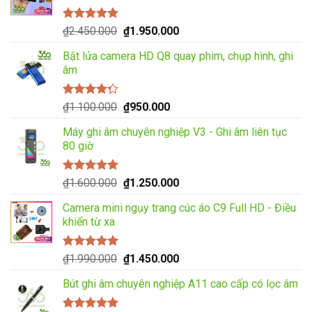
₫850.000.
Được xếp
Giá
Giá
₫
2.450.000
₫
1.950.000
hạng
5.00
5
gốc
hiện
sao
Bật lửa camera HD Q8 quay phim, chụp hình, ghi
là:
tại
âm
₫2.450.000.
là:
₫1.950.000.
Được xếp
Giá
Giá
₫
1.100.000
₫
950.000
hạng
4.00
gốc
hiện
5 sao
Máy ghi âm chuyên nghiệp V3 - Ghi âm liên tục
là:
tại
80 giờ
₫1.100.000.
là:
₫950.000.
Được xếp
Giá
Giá
₫
1.600.000
₫
1.250.000
hạng
5.00
5
gốc
hiện
sao
Camera mini ngụy trang cúc áo C9 Full HD - Điều
là:
tại
khiển từ xa
₫1.600.000.
là:
₫1.250.000.
Được xếp
Giá
Giá
₫
1.990.000
₫
1.450.000
hạng
5.00
5
gốc
hiện
sao
Bút ghi âm chuyên nghiệp A11 cao cấp có lọc âm
là:
tại
₫1.990.000.
là: