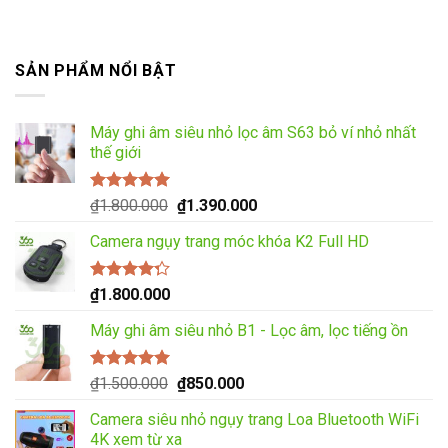
SẢN PHẨM NỔI BẬT
Máy ghi âm siêu nhỏ lọc âm S63 bỏ ví nhỏ nhất
thế giới
Được xếp
Giá
Giá
₫
1.800.000
₫
1.390.000
hạng
5.00
5
gốc
hiện
sao
Camera ngụy trang móc khóa K2 Full HD
là:
tại
₫1.800.000.
là:
₫1.390.000.
Được xếp
₫
1.800.000
hạng
4.00
5 sao
Máy ghi âm siêu nhỏ B1 - Lọc âm, lọc tiếng ồn
Được xếp
Giá
Giá
₫
1.500.000
₫
850.000
hạng
5.00
5
gốc
hiện
sao
Camera siêu nhỏ ngụy trang Loa Bluetooth WiFi
là:
tại
4K xem từ xa
₫1.500.000.
là: