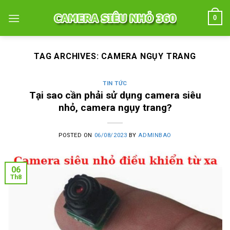
Skip
0
to
content
TAG ARCHIVES:
CAMERA NGỤY TRANG
TIN TỨC
Tại sao cần phải sử dụng camera siêu
nhỏ, camera ngụy trang?
POSTED ON
06/08/2023
BY
ADMINBAO
06
Th8