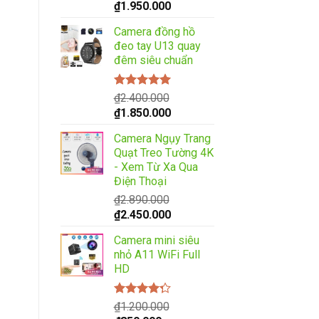
hạng
5.00
5
Giá
Giá
₫
1.950.000
sao
gốc
hiện
Camera đồng hồ
là:
tại
đeo tay U13 quay
₫2.450.000.
là:
đêm siêu chuẩn
₫1.950.000.
Được xếp
₫
2.400.000
hạng
5.00
5
Giá
Giá
₫
1.850.000
sao
gốc
hiện
Camera Ngụy Trang
là:
tại
Quạt Treo Tường 4K
₫2.400.000.
là:
- Xem Từ Xa Qua
₫1.850.000.
Điện Thoại
₫
2.890.000
Giá
Giá
₫
2.450.000
gốc
hiện
Camera mini siêu
là:
tại
nhỏ A11 WiFi Full
₫2.890.000.
là:
HD
₫2.450.000.
Được xếp
₫
1.200.000
hạng
4.00