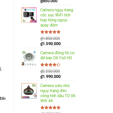
Giá
Giá
₫
850.000
5 sao
gốc
hiện
Camera ngụy trang
là:
tại
cốc sạc WiFi tích
₫1.200.000.
là:
hợp hồng ngoại
₫850.000.
quay đêm
Được xếp
₫
1.850.000
hạng
5.00
5
Giá
Giá
₫
1.590.000
sao
gốc
hiện
Camera đồng hồ cơ
là:
tại
để bàn D6 Full HD
₫1.850.000.
là:
₫1.590.000.
,
Được xếp
₫
2.200.000
hạng
4.00
Giá
Giá
₫
1.990.000
5 sao
gốc
hiện
Camera siêu nhỏ
là:
tại
ngụy trang đèn
₫2.200.000.
là:
xông tinh dầu TD 06
₫1.990.000.
 đến
Wifi 4K