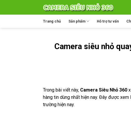
Skip
to
content
Trang chủ
Sản phẩm
Hỗ trợ tư vấn
Ch
Camera siêu nhỏ quay
Trong bài viết này,
Camera Siêu Nhỏ 360
x
hàng tin dùng nhất hiện nay. Đây được xem
trường hiện nay.