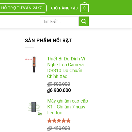
HỖ TRỢ TƯ VẤN 24/7
0
GIỎ HÀNG /
₫
0
Tìm
kiếm:
SẢN PHẨM NỔI BẬT
Thiết Bị Dò Định Vị
Nghe Lén Camera
DS810 Dò Chuẩn
Chính Xác
₫
9.500.000
Giá
Giá
₫
6.900.000
gốc
hiện
Máy ghi âm cao cấp
là:
tại
K1 - Ghi âm 7 ngày
₫9.500.000.
là:
liên tục
₫6.900.000.
Được xếp
₫
2.450.000