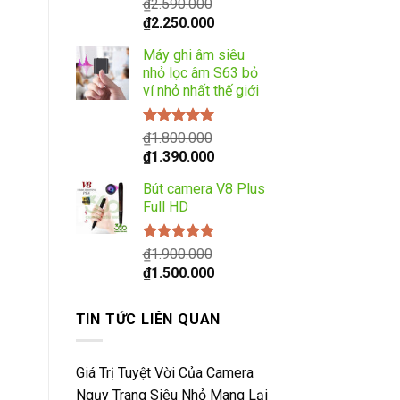
Được xếp
₫
2.590.000
hạng
5.00
5
Giá
Giá
₫
2.250.000
sao
gốc
hiện
Máy ghi âm siêu
là:
tại
nhỏ lọc âm S63 bỏ
₫2.590.000.
là:
ví nhỏ nhất thế giới
₫2.250.000.
Được xếp
₫
1.800.000
hạng
5.00
5
Giá
Giá
₫
1.390.000
sao
gốc
hiện
Bút camera V8 Plus
là:
tại
Full HD
₫1.800.000.
là:
₫1.390.000.
Được xếp
₫
1.900.000
hạng
5.00
5
Giá
Giá
₫
1.500.000
sao
gốc
hiện
là:
tại
TIN TỨC LIÊN QUAN
₫1.900.000.
là:
₫1.500.000.
Giá Trị Tuyệt Vời Của Camera
Ngụy Trang Siêu Nhỏ Mang Lại