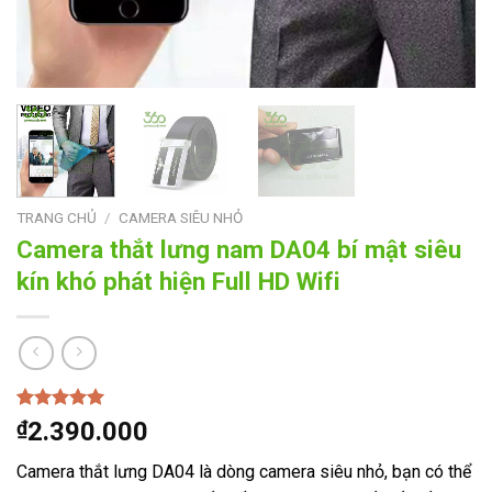
TRANG CHỦ
/
CAMERA SIÊU NHỎ
Camera thắt lưng nam DA04 bí mật siêu
kín khó phát hiện Full HD Wifi
5.00
1
trên 5
₫
2.390.000
dựa trên
đánh giá
Camera thắt lưng DA04 là dòng camera siêu nhỏ, bạn có thể