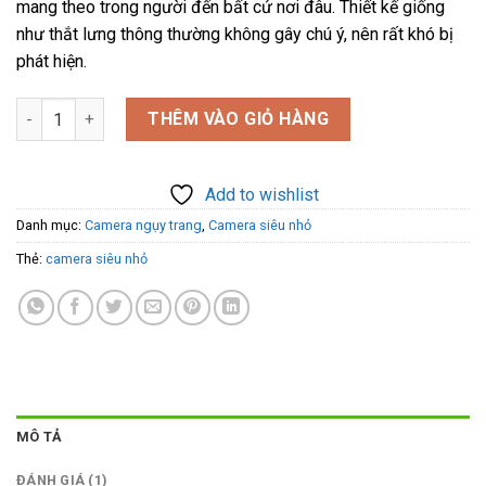
mang theo trong người đến bất cứ nơi đâu. Thiết kế giống
như thắt lưng thông thường không gây chú ý, nên rất khó bị
phát hiện.
Camera thắt lưng nam DA04 bí mật siêu kín khó phát hiện Full 
THÊM VÀO GIỎ HÀNG
Add to wishlist
Danh mục:
Camera ngụy trang
,
Camera siêu nhỏ
Thẻ:
camera siêu nhỏ
MÔ TẢ
ĐÁNH GIÁ (1)