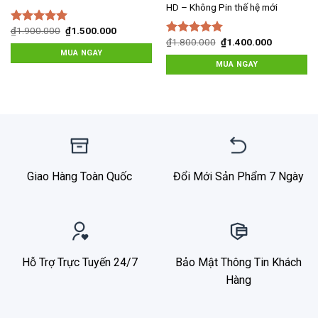
HD – Không Pin thế hệ mới
Giá
Giá
₫
1.900.000
₫
1.500.000
Được xếp
gốc
hiện
Giá
Giá
₫
1.800.000
₫
1.400.000
hạng
5.00
5
Được xếp
là:
tại
gốc
hiện
MUA NGAY
sao
hạng
5.00
5
₫1.900.000.
là:
là:
tại
MUA NGAY
sao
₫1.500.000.
₫1.800.000.
là:
00.
₫1.400.00
Giao Hàng Toàn Quốc
Đổi Mới Sản Phẩm 7 Ngày
Hỗ Trợ Trực Tuyến 24/7
Bảo Mật Thông Tin Khách
Hàng