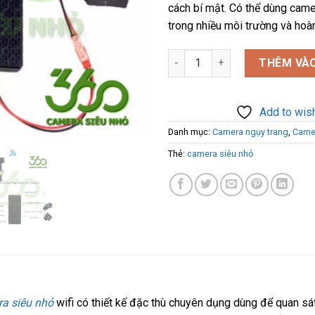
cách bí mật. Có thể dùng came
trong nhiều môi trường và hoà
Camera siêu nhỏ quay đêm V9
THÊM VÀO
Add to wish
Danh mục:
Camera ngụy trang
,
Camer
Thẻ:
camera siêu nhỏ
a siêu nhỏ
wifi có thiết kế đặc thù chuyên dụng dùng để quan sá