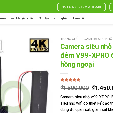
HOTLINE: 0899 218 238
ương trình khuyến mãi
Tin tức công nghệ
Liên hệ
TRANG CHỦ
/
CAMERA SIÊU NHỎ
Camera siêu nhỏ
đêm V99-XPRO 
Add to
hồng ngoại
wishlist
5.00
1
trên 5
Giá
₫
1.800.000
₫
1.450
dựa trên
gốc
đánh giá
Camera siêu nhỏ V99-XPRO l
là:
siêu nhỏ wifi có thiết kế đặc 
₫1.800.
dùng để quan sát, giám sát k