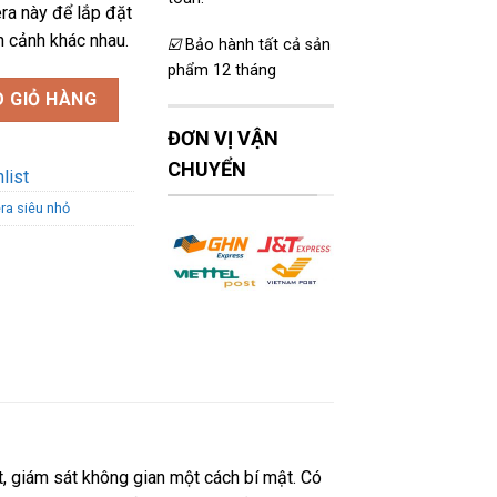
ra này để lắp đặt
n cảnh khác nhau.
☑️
Bảo hành tất cả sản
phẩm 12 tháng
9-XPRO 6 mắt hồng ngoại số lượng
 GIỎ HÀNG
ĐƠN VỊ VẬN
CHUYỂN
list
a siêu nhỏ
t, giám sát không gian một cách bí mật. Có