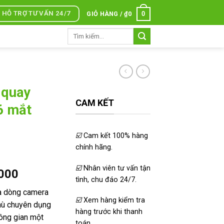
HỖ TRỢ TƯ VẤN 24/7
0
GIỎ HÀNG /
₫
0
Tìm
kiếm:
 quay
CAM KẾT
6 mắt
☑️
Cam kết 100% hàng
chính hãng.
☑️
Nhân viên tư vấn tận
Giá
.000
tình, chu đáo 24/7.
hiện
à dòng camera
tại
☑️
Xem hàng kiểm tra
thù chuyên dụng
000.
là:
hàng trước khi thanh
hông gian một
₫1.450.000.
toán.