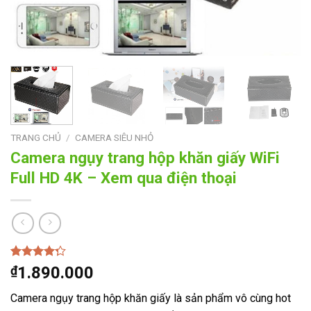
TRANG CHỦ
/
CAMERA SIÊU NHỎ
Camera ngụy trang hộp khăn giấy WiFi
Full HD 4K – Xem qua điện thoại
4.00
1
trên
₫
1.890.000
5 dựa
trên
đánh
Camera ngụy trang hộp khăn giấy là sản phẩm vô cùng hot
giá