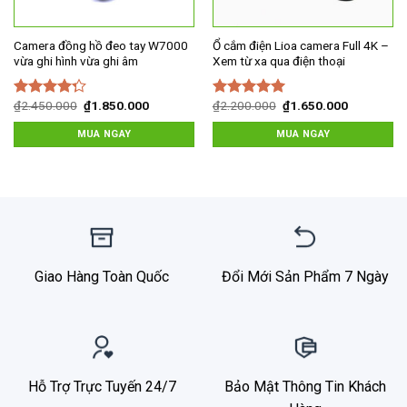
Camera đồng hồ đeo tay W7000
Ổ cắm điện Lioa camera Full 4K –
vừa ghi hình vừa ghi âm
Xem từ xa qua điện thoại
Giá
Giá
Giá
Giá
₫
2.450.000
₫
1.850.000
₫
2.200.000
₫
1.650.000
Được xếp
Được xếp
gốc
hiện
gốc
hiện
hạng
4.00
hạng
5.00
5
là:
tại
là:
tại
MUA NGAY
MUA NGAY
5 sao
sao
₫2.450.000.
là:
₫2.200.000.
là:
₫1.850.000.
₫1.650.00
Giao Hàng Toàn Quốc
Đổi Mới Sản Phẩm 7 Ngày
Hỗ Trợ Trực Tuyến 24/7
Bảo Mật Thông Tin Khách