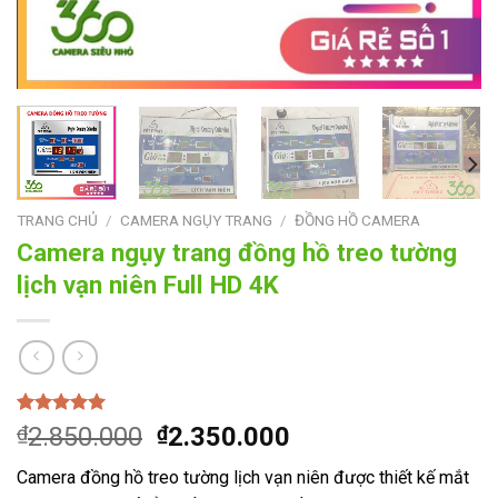
TRANG CHỦ
/
CAMERA NGỤY TRANG
/
ĐỒNG HỒ CAMERA
Camera ngụy trang đồng hồ treo tường
lịch vạn niên Full HD 4K
5.00
1
trên 5
Giá
Giá
₫
2.850.000
₫
2.350.000
dựa trên
gốc
hiện
đánh giá
Camera đồng hồ treo tường lịch vạn niên được thiết kế mắt
là:
tại