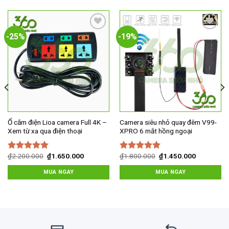
-25%
-19%
Add to
Add to
wishlist
wishlist
Ổ cắm điện Lioa camera Full 4K –
Camera siêu nhỏ quay đêm V99-
Xem từ xa qua điện thoại
XPRO 6 mắt hồng ngoại
Giá
Giá
Giá
Giá
₫
2.200.000
₫
1.650.000
₫
1.800.000
₫
1.450.000
Được xếp
Được xếp
gốc
hiện
gốc
hiện
hạng
5.00
5
hạng
5.00
5
là:
tại
là:
tại
MUA NGAY
MUA NGAY
sao
sao
₫2.200.000.
là:
₫1.800.000.
là:
₫1.650.000.
₫1.450.00