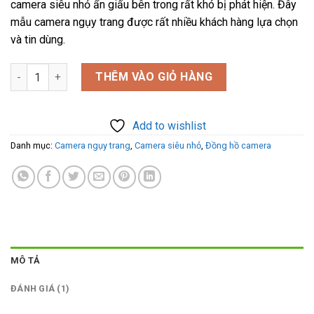
camera siêu nhỏ ẩn giấu bên trong rất khó bị phát hiện. Đây
₫2.850.000.
là:
mẫu camera ngụy trang được rất nhiều khách hàng lựa chọn
₫2.350.000.
và tin dùng.
Camera ngụy trang đồng hồ treo tường lịch vạn niên Full HD 4K
THÊM VÀO GIỎ HÀNG
Add to wishlist
Danh mục:
Camera ngụy trang
,
Camera siêu nhỏ
,
Đồng hồ camera
MÔ TẢ
ĐÁNH GIÁ (1)