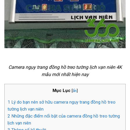
Camera ngụy trang đồng hồ treo tường lịch vạn niên 4K
mẫu mới nhất hiện nay
Mục Lục
[
ẩn
]
1
Lý do bạn nên sở hữu camera ngụy trang đồng hồ treo
tường lịch vạn niên
2
Những đặc điểm nổi bật của camera đồng hồ treo tường
lịch vạn niên
3
Thông số kỹ thuật: