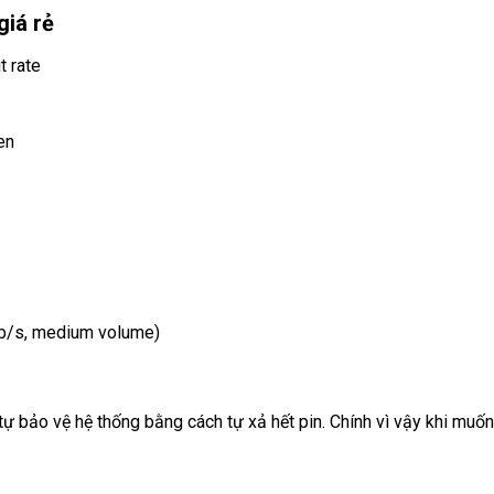
giá rẻ
t rate
en
Kb/s, medium volume)
 bảo vệ hệ thống bằng cách tự xả hết pin. Chính vì vậy khi muốn 