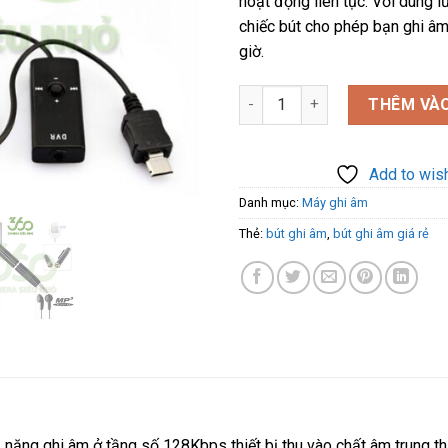
hoạt động liên tục. Với dúng l
chiếc bút cho phép bạn ghi âm 
giờ.
Bút ghi âm chuyên nghiệp P6 8
THÊM VÀO
Add to wish
Danh mục:
Máy ghi âm
Thẻ:
bút ghi âm
,
bút ghi âm giá rẻ
 năng ghi âm ở tầng số 128Kbps thiết bị thu vào chất âm trung t