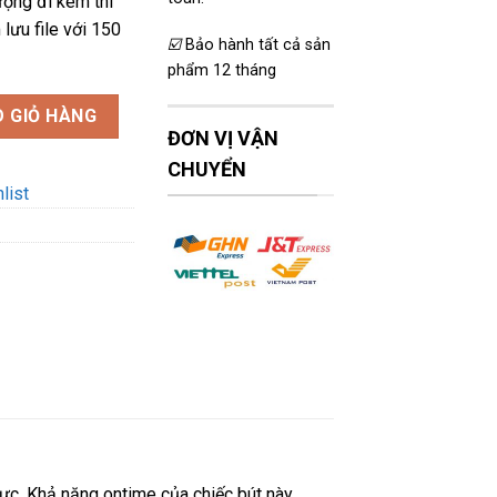
ượng đi kèm thì
lưu file với 150
☑️
Bảo hành tất cả sản
phẩm 12 tháng
GB giá rẻ số lượng
 GIỎ HÀNG
ĐƠN VỊ VẬN
CHUYỂN
list
hực. Khả năng ontime của chiếc bút này