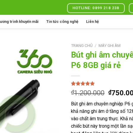
HOTLINE: 0899 218 238
ương trình khuyến mãi
Tin tức công nghệ
Liên hệ
TRANG CHỦ
/
MÁY GHI ÂM
Bút ghi âm chuy
P6 8GB giá rẻ
Add to
wishlist
5.00
1
trên 5
Giá
₫
1.200.000
₫
750.0
dựa trên
gốc
đánh giá
Bút ghi âm chuyên nghiệp P6 g
là:
khả năng ghi âm ở tầng số 128
₫1.200.
vào chất âm trung thực. Khả 
chiếc bút này trong một lần s