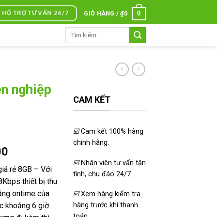
HỖ TRỢ TƯ VẤN 24/7
0
GIỎ HÀNG /
₫
0
Tìm
kiếm:
ên nghiệp
CAM KẾT
☑️
Cam kết 100% hàng
chính hãng.
Giá
00
hiện
☑️
Nhân viên tư vấn tận
iá rẻ 8GB – Với
tại
tình, chu đáo 24/7.
Kbps thiết bị thu
000.
là:
năng ontime của
☑️
Xem hàng kiểm tra
₫750.000.
ạc khoảng 6 giờ
hàng trước khi thanh
toán.