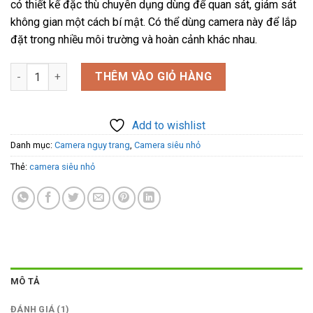
có thiết kế đặc thù chuyên dụng dùng để quan sát, giám sát
₫1.800.000.
là:
không gian một cách bí mật. Có thể dùng camera này để lắp
₫1.450.000.
đặt trong nhiều môi trường và hoàn cảnh khác nhau.
Camera siêu nhỏ quay đêm V99-XPRO 6 mắt hồng ngoại số lư
THÊM VÀO GIỎ HÀNG
Add to wishlist
Danh mục:
Camera ngụy trang
,
Camera siêu nhỏ
Thẻ:
camera siêu nhỏ
MÔ TẢ
ĐÁNH GIÁ (1)