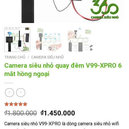
TRANG CHỦ
/
CAMERA SIÊU NHỎ
Camera siêu nhỏ quay đêm V99-XPRO 6
mắt hồng ngoại
5.00
1
trên 5
Giá
Giá
₫
1.800.000
₫
1.450.000
dựa trên
gốc
hiện
đánh giá
Camera siêu nhỏ V99-XPRO là dòng camera siêu nhỏ wifi
là:
tại