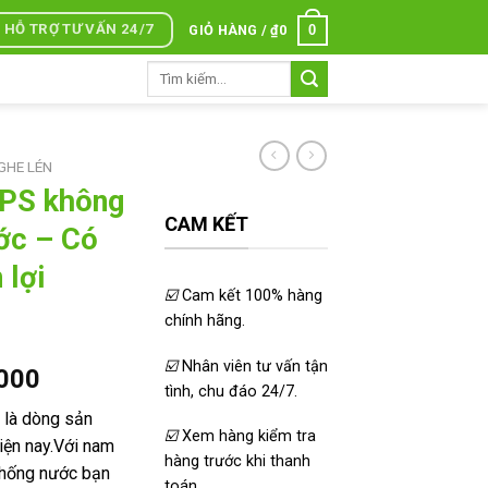
HỖ TRỢ TƯ VẤN 24/7
0
GIỎ HÀNG /
₫
0
Tìm
kiếm:
NGHE LÉN
 GPS không
CAM KẾT
ớc – Có
 lợi
☑️
Cam kết 100% hàng
chính hãng.
☑️
Nhân viên tư vấn tận
Giá
.000
tình, chu đáo 24/7.
hiện
c là dòng sản
tại
☑️
Xem hàng kiểm tra
iện nay.Với nam
000.
là:
hàng trước khi thanh
chống nước bạn
₫1.500.000.
toán.