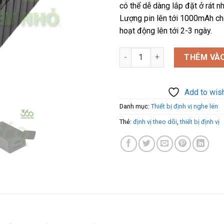
có thể dễ dàng lắp đặt ở rát nh
Lượng pin lên tới 1000mAh cho
hoạt động lên tới 2-3 ngày.
Thiết bị định vị GPS không dây
THÊM VÀO
Add to wish
Danh mục:
Thiết bị định vị nghe lén
Thẻ:
định vị theo dõi
,
thiết bị định vị