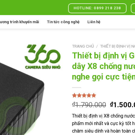
HOTLINE: 0899 218 238
ương trình khuyến mãi
Tin tức công nghệ
Liên hệ
TRANG CHỦ
/
THIẾT BỊ ĐỊNH VỊ 
Thiết bị định vị
dây X8 chống nư
Add to
nghe gọi cực tiện
wishlist
5.00
1
trên 5
Giá
₫
1.790.000
₫
1.500
dựa trên
gốc
đánh giá
Thiết bị định vị X8 chống nướ
là:
phẩm mới nhất và cực kỳ tốt h
₫1.790.
châm siêu dính và hoàn toàn 