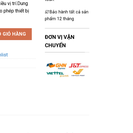
iều vị trí.Dung
 phép thiết bị
☑️
Bảo hành tất cả sản
phẩm 12 tháng
 X8 chống nước - Có nghe gọi cực tiện lợi số lượng
 GIỎ HÀNG
ĐƠN VỊ VẬN
CHUYỂN
list