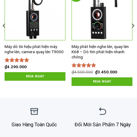
Add to
Add to
wishlist
wishlist
Máy dò tín hiệu phát hiện máy
Máy phát hiện nghe lén, quay lén
nghe lén, camera quay lén T9000
K68 – Dò tìm phát hiện nhanh
chóng
₫
4.290.000
Được xếp
Giá
Giá
₫
4.500.000
₫
3.450.000
hạng
5.00
5
Được xếp
gốc
hiện
MUA NGAY
sao
hạng
5.00
5
là:
tại
MUA NGAY
sao
₫4.500.000.
là:
₫3.450.00
Giao Hàng Toàn Quốc
Đổi Mới Sản Phẩm 7 Ngày