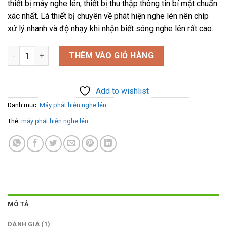
thiết bị máy nghe lén, thiết bị thu thập thông tin bí mật chuẩn
₫2.590.000.
là:
xác nhất. Là thiết bị chuyên về phát hiện nghe lén nên chíp
₫1.750.000.
xử lý nhanh và độ nhạy khi nhận biết sóng nghe lén rất cao.
Máy phát hiện nghe lén G318 - Dò tìm thiết bị nghe lén nhanh 
THÊM VÀO GIỎ HÀNG
Add to wishlist
Danh mục:
Máy phát hiện nghe lén
Thẻ:
máy phát hiện nghe lén
MÔ TẢ
ĐÁNH GIÁ (1)