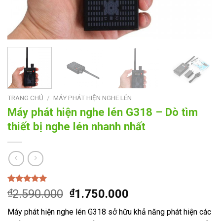
TRANG CHỦ
/
MÁY PHÁT HIỆN NGHE LÉN
Máy phát hiện nghe lén G318 – Dò tìm
thiết bị nghe lén nhanh nhất
5.00
1
trên 5
Giá
Giá
₫
2.590.000
₫
1.750.000
dựa trên
gốc
hiện
đánh giá
Máy phát hiện nghe lén G318 sở hữu khả năng phát hiện các
là:
tại