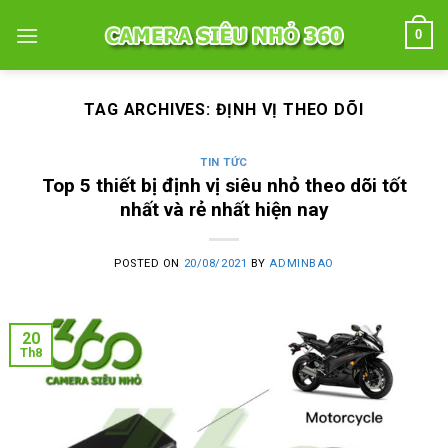
Skip
0
to
content
TAG ARCHIVES:
ĐỊNH VỊ THEO DÕI
TIN TỨC
Top 5 thiết bị định vị siêu nhỏ theo dõi tốt
nhất và rẻ nhất hiện nay
POSTED ON
20/08/2021
BY
ADMINBAO
20
Th8