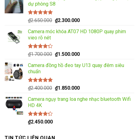
dự phòng S8
₫2.200.000.
là:
₫1.850.000.
Được xếp
Giá
Giá
₫
2.650.000
₫
2.300.000
hạng
5.00
5
gốc
hiện
sao
Camera móc khóa AT07 HD 1080P quay phim
là:
tại
vieo rõ nét
₫2.650.000.
là:
₫2.300.000.
Được xếp
Giá
Giá
₫
1.700.000
₫
1.500.000
hạng
4.00
gốc
hiện
5 sao
Camera đồng hồ đeo tay U13 quay đêm siêu
là:
tại
chuẩn
₫1.700.000.
là:
₫1.500.000.
Được xếp
Giá
Giá
₫
2.400.000
₫
1.850.000
hạng
5.00
5
gốc
hiện
sao
Camera ngụy trang loa nghe nhạc bluetooth Wifi
là:
tại
HD 4K
₫2.400.000.
là:
₫1.850.000.
Được xếp
₫
2.450.000
hạng
4.00
5 sao
TIN TỨC LIÊN QUAN