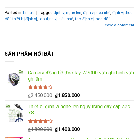
Posted in
Tin tức
|
Tagged
định vị nghe lén
,
định vị siêu nhỏ
,
định vị theo
dõi
,
thiết bị định vị
,
top định vị siêu nhỏ
,
top định vị theo dõi
Leave a comment
SẢN PHẨM NỔI BẬT
Camera đồng hồ đeo tay W7000 vừa ghi hình vừa
ghi âm
Được xếp
Giá
Giá
₫
2.450.000
₫
1.850.000
hạng
4.00
gốc
hiện
5 sao
Thiết bị định vị nghe lén ngụy trang dây cáp sạc
là:
tại
X8
₫2.450.000.
là:
₫1.850.000.
Được xếp
Giá
Giá
₫
1.800.000
₫
1.400.000
hạng
4.00
gốc
hiện
5 sao