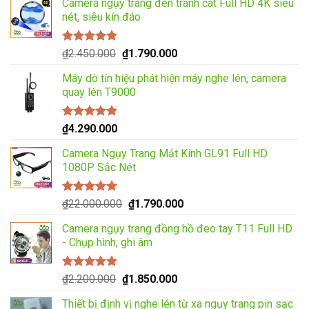
Camera ngụy trang đèn tranh cát Full HD 4K siêu
là:
tại
nét, siêu kín đáo
₫1.800.000.
là:
₫1.400.000.
Được xếp
Giá
Giá
₫
2.450.000
₫
1.790.000
hạng
5.00
5
gốc
hiện
sao
Máy dò tín hiệu phát hiện máy nghe lén, camera
là:
tại
quay lén T9000
₫2.450.000.
là:
₫1.790.000.
Được xếp
₫
4.290.000
hạng
5.00
5
sao
Camera Ngụy Trang Mắt Kính GL91 Full HD
1080P Sắc Nét
Được xếp
Giá
Giá
₫
22.000.000
₫
1.790.000
hạng
5.00
5
gốc
hiện
sao
Camera ngụy trang đồng hồ đeo tay T11 Full HD
là:
tại
- Chụp hình, ghi âm
₫22.000.000.
là:
₫1.790.000.
Được xếp
Giá
Giá
₫
2.200.000
₫
1.850.000
hạng
5.00
5
gốc
hiện
sao
Thiết bị định vị nghe lén từ xa ngụy trang pin sạc
là:
tại